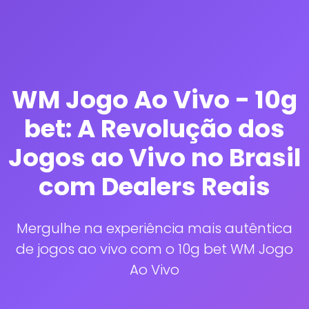
WM Jogo Ao Vivo - 10g
bet: A Revolução dos
Jogos ao Vivo no Brasil
com Dealers Reais
Mergulhe na experiência mais autêntica
de jogos ao vivo com o 10g bet WM Jogo
Ao Vivo