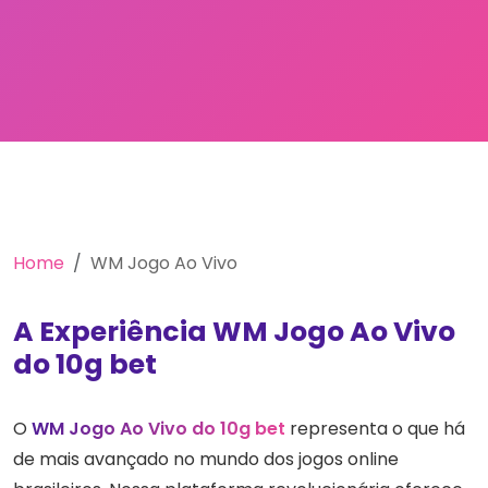
Home
WM Jogo Ao Vivo
A Experiência WM Jogo Ao Vivo
do 10g bet
O
WM Jogo Ao Vivo do 10g bet
representa o que há
de mais avançado no mundo dos jogos online