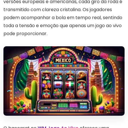
versões europeias e americanas, cada giro da roda é
transmitido com clareza cristalina. Os jogadores
podem acompanhar a bola em tempo real, sentindo
toda a tensão e emoção que apenas um jogo ao vivo
pode proporcionar.