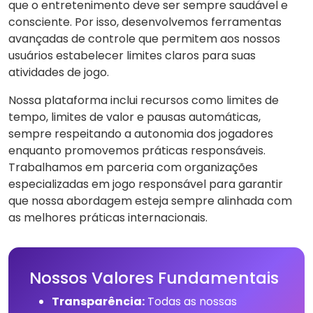
que o entretenimento deve ser sempre saudável e
consciente. Por isso, desenvolvemos ferramentas
avançadas de controle que permitem aos nossos
usuários estabelecer limites claros para suas
atividades de jogo.
Nossa plataforma inclui recursos como limites de
tempo, limites de valor e pausas automáticas,
sempre respeitando a autonomia dos jogadores
enquanto promovemos práticas responsáveis.
Trabalhamos em parceria com organizações
especializadas em jogo responsável para garantir
que nossa abordagem esteja sempre alinhada com
as melhores práticas internacionais.
Nossos Valores Fundamentais
Transparência:
Todas as nossas