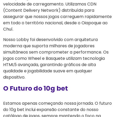
velocidade de carregamento. Utilizamos CDN
(Content Delivery Network) distribuída para
assegurar que nossos jogos carreguem rapidamente
em todo o território nacional, desde o Oiapoque ao
Chuí.
Nosso Lobby foi desenvolvido com arquitetura
moderna que suporta milhares de jogadores
simultâneos sem comprometer a performance. Os
jogos como Wheel e Basquete utilizam tecnologia
HTML5 avançada, garantindo gráficos de alta
qualidade e jogabilidade suave em qualquer
dispositivo.
O Futuro do 10g bet
Estamos apenas começando nossa jornada. O futuro
do 10g bet inclui expansão constante do nosso
catálogo de jogos, sempre mantendo o foco na