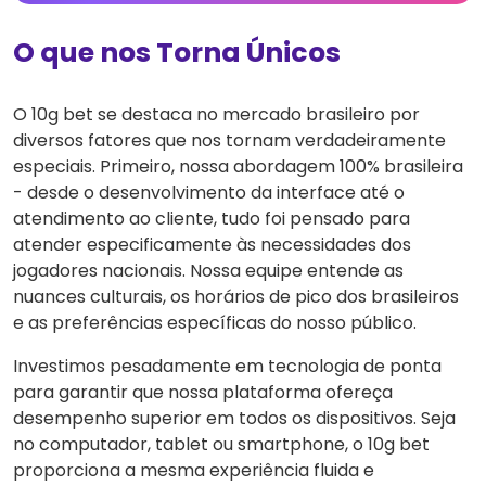
O que nos Torna Únicos
O 10g bet se destaca no mercado brasileiro por
diversos fatores que nos tornam verdadeiramente
especiais. Primeiro, nossa abordagem 100% brasileira
- desde o desenvolvimento da interface até o
atendimento ao cliente, tudo foi pensado para
atender especificamente às necessidades dos
jogadores nacionais. Nossa equipe entende as
nuances culturais, os horários de pico dos brasileiros
e as preferências específicas do nosso público.
Investimos pesadamente em tecnologia de ponta
para garantir que nossa plataforma ofereça
desempenho superior em todos os dispositivos. Seja
no computador, tablet ou smartphone, o 10g bet
proporciona a mesma experiência fluida e