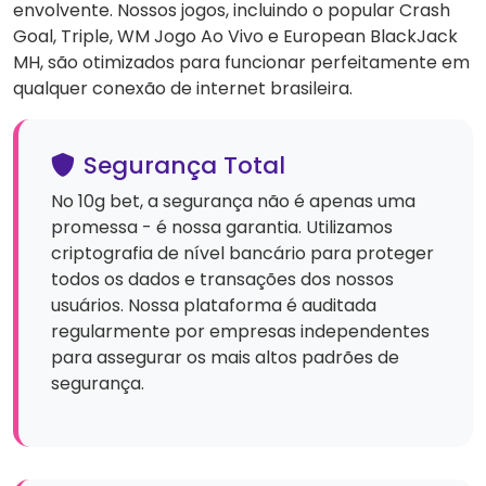
envolvente. Nossos jogos, incluindo o popular Crash
Goal, Triple, WM Jogo Ao Vivo e European BlackJack
MH, são otimizados para funcionar perfeitamente em
qualquer conexão de internet brasileira.
Segurança Total
No 10g bet, a segurança não é apenas uma
promessa - é nossa garantia. Utilizamos
criptografia de nível bancário para proteger
todos os dados e transações dos nossos
usuários. Nossa plataforma é auditada
regularmente por empresas independentes
para assegurar os mais altos padrões de
segurança.