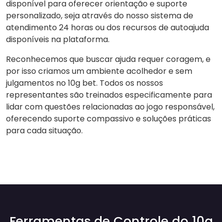
disponível para oferecer orientação e suporte
personalizado, seja através do nosso sistema de
atendimento 24 horas ou dos recursos de autoajuda
disponíveis na plataforma.
Reconhecemos que buscar ajuda requer coragem, e
por isso criamos um ambiente acolhedor e sem
julgamentos no 10g bet. Todos os nossos
representantes são treinados especificamente para
lidar com questões relacionadas ao jogo responsável,
oferecendo suporte compassivo e soluções práticas
para cada situação.
Ferramentas de Controle do 10g