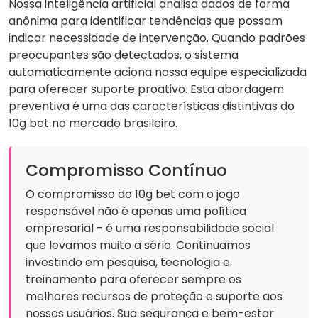
Nossa inteligência artificial analisa dados de forma
anônima para identificar tendências que possam
indicar necessidade de intervenção. Quando padrões
preocupantes são detectados, o sistema
automaticamente aciona nossa equipe especializada
para oferecer suporte proativo. Esta abordagem
preventiva é uma das características distintivas do
10g bet no mercado brasileiro.
Compromisso Contínuo
O compromisso do 10g bet com o jogo
responsável não é apenas uma política
empresarial - é uma responsabilidade social
que levamos muito a sério. Continuamos
investindo em pesquisa, tecnologia e
treinamento para oferecer sempre os
melhores recursos de proteção e suporte aos
nossos usuários. Sua segurança e bem-estar