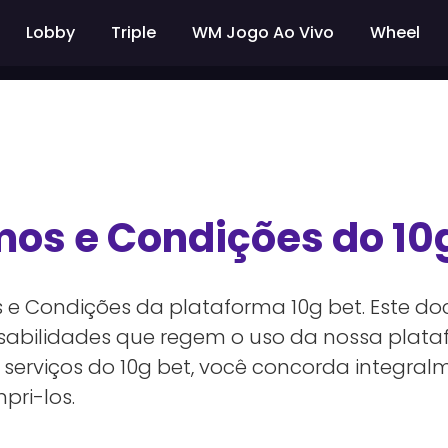
Lobby
Triple
WM Jogo Ao Vivo
Wheel
os e Condições do 10
e Condições da plataforma 10g bet. Este d
onsabilidades que regem o uso da nossa plata
os serviços do 10g bet, você concorda integr
ri-los.