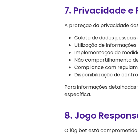
7. Privacidade e
A proteção da privacidade d
Coleta de dados pessoais
Utilização de informações 
Implementação de medida
Não compartilhamento de 
Compliance com regulamen
Disponibilização de contro
Para informações detalhadas s
específica.
8. Jogo Respons
O 10g bet está comprometido