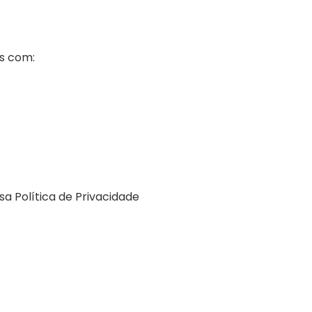
s com:
a Política de Privacidade