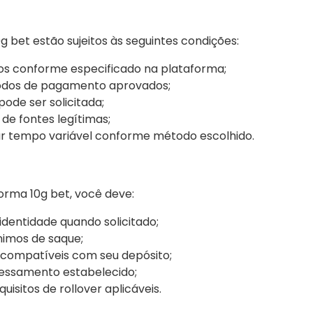
 bet estão sujeitos às seguintes condições:
s conforme especificado na plataforma;
todos de pagamento aprovados;
pode ser solicitada;
de fontes legítimas;
r tempo variável conforme método escolhido.
forma 10g bet, você deve:
identidade quando solicitado;
nimos de saque;
 compatíveis com seu depósito;
essamento estabelecido;
isitos de rollover aplicáveis.