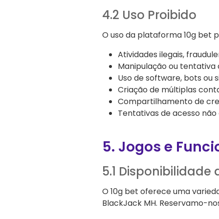
4.2 Uso Proibido
O uso da plataforma 10g bet pa
Atividades ilegais, fraudul
Manipulação ou tentativa
Uso de software, bots ou 
Criação de múltiplas conta
Compartilhamento de cred
Tentativas de acesso não 
5. Jogos e Func
5.1 Disponibilidade
O 10g bet oferece uma varieda
BlackJack MH. Reservamo-nos 