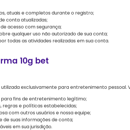
s, atuais e completos durante o registro;
e conta atualizadas;
s de acesso com segurança;
obre qualquer uso não autorizado de sua conta;
por todas as atividades realizadas em sua conta.
orma 10g bet
r utilizada exclusivamente para entretenimento pessoal.
s para fins de entretenimento legítimo;
 regras e políticas estabelecidas;
tosa com outros usuários e nossa equipe;
e de suas informações de conta;
áveis em sua jurisdição.