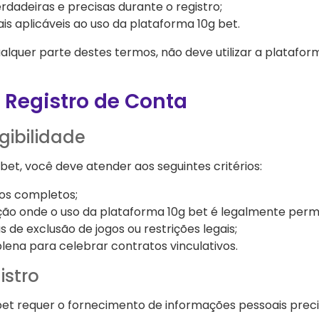
dadeiras e precisas durante o registro;
ais aplicáveis ao uso da plataforma 10g bet.
quer parte destes termos, não deve utilizar a plataform
e Registro de Conta
egibilidade
g bet, você deve atender aos seguintes critérios:
nos completos;
ição onde o uso da plataforma 10g bet é legalmente permi
s de exclusão de jogos ou restrições legais;
lena para celebrar contratos vinculativos.
istro
bet requer o fornecimento de informações pessoais prec