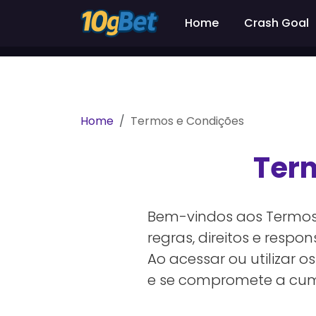
Home
Crash Goal
Home
Termos e Condições
Term
Bem-vindos aos Termos 
regras, direitos e resp
Ao acessar ou utilizar 
e se compromete a cump